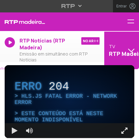
Entrar
RTP Notícias (RTP
NO AR
TV
Madeira)
RTP Madei
Emissão em simultâneo com RTP
Notícias
ERRO
204
HLS.JS FATAL ERROR - NETWORK
ERROR
ESTE CONTEÚDO ESTÁ NESTE
MOMENTO INDISPONÍVEL