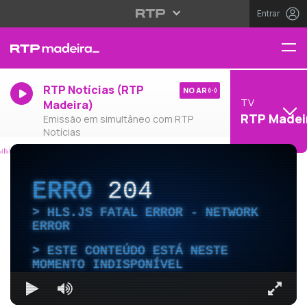
Entrar
RTP Notícias (RTP
NO AR
TV
Madeira)
RTP Madei
Emissão em simultâneo com RTP
Notícias
ERRO
204
HLS.JS FATAL ERROR - NETWORK
ERROR
ESTE CONTEÚDO ESTÁ NESTE
MOMENTO INDISPONÍVEL