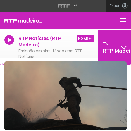
Entrar
RTP Notícias (RTP
NO AR
TV
Madeira)
RTP Madei
Emissão em simultâneo com RTP
Notícias