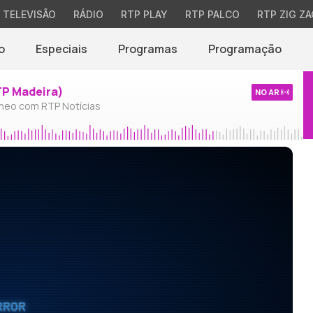
TELEVISÃO
RÁDIO
RTP PLAY
RTP PALCO
RTP ZIG ZA
o
Especiais
Programas
Programação
TP Madeira)
NO AR
neo com RTP Notícias
RROR