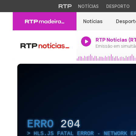
NOTÍCIAS
DESPORTO
Notícias
Desport
RTP Notícias (R
Emissão em simultâ
ERRO
204
HLS.JS FATAL ERROR - NETWORK E