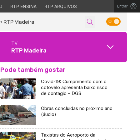
G
RTP ENSINA
RTP ARQUIVOS
Entrar
+ RTP Madeira
TV
RTP Madeira
Pode também gostar
Covid-19: Cumprimento com o
cotovelo apresenta baixo risco
de contágio – DGS
Obras concluídas no próximo ano
(áudio)
Taxistas do Aeroporto da