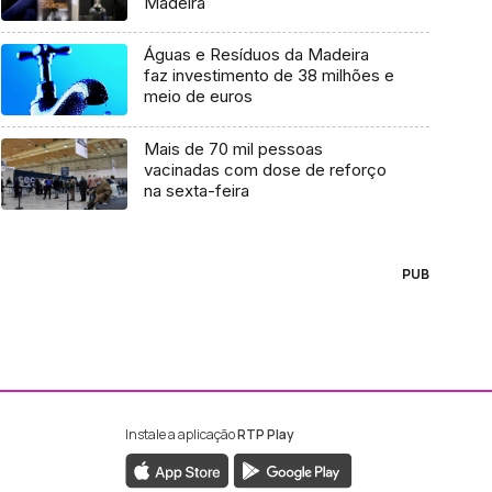
Madeira
Águas e Resíduos da Madeira
faz investimento de 38 milhões e
meio de euros
Mais de 70 mil pessoas
vacinadas com dose de reforço
na sexta-feira
PUB
Instale a aplicação
RTP Play
ebook da RTP Madeira
nstagram da RTP Madeira