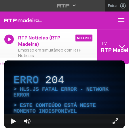
Entrar
RTP Notícias (RTP
NO AR
TV
Madeira)
RTP Madei
Emissão em simultâneo com RTP
Notícias
ERRO
204
HLS.JS FATAL ERROR - NETWORK
ERROR
ESTE CONTEÚDO ESTÁ NESTE
MOMENTO INDISPONÍVEL