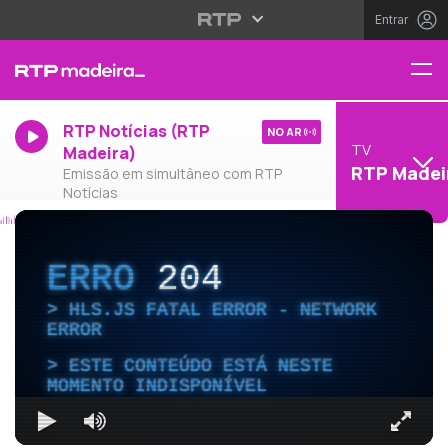
Entrar
RTP Notícias (RTP
NO AR
TV
Madeira)
RTP Madei
Emissão em simultâneo com RTP
Notícias
ERRO
204
HLS.JS FATAL ERROR - NETWORK
ERROR
ESTE CONTEÚDO ESTÁ NESTE
MOMENTO INDISPONÍVEL