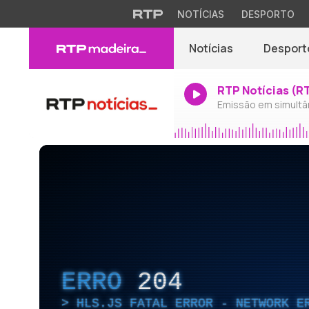
NOTÍCIAS
DESPORTO
Notícias
Desport
RTP Notícias (R
Emissão em simultâ
ERRO
204
HLS.JS FATAL ERROR - NETWORK E