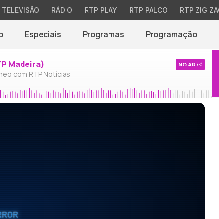
TELEVISÃO
RÁDIO
RTP PLAY
RTP PALCO
RTP ZIG ZA
o
Especiais
Programas
Programação
TP Madeira)
NO AR
neo com RTP Notícias
RROR