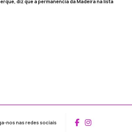
erque, diz que a permanência da Madeira na lista
Aceder ao Fac
Aceder ao I
ga-nos nas redes sociais