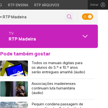
G
RTP ENSINA
RTP ARQUIVOS
Entrar
+ RTP Madeira
TV
RTP Madeira
Pode também gostar
Todos os manuais digitais para
os alunos do 5.º e 10.º anos
serão entregues amanhã (áudio)
Associações madeirenses
continuam luta humanitária
(áudio)
Pequim condena passagem de