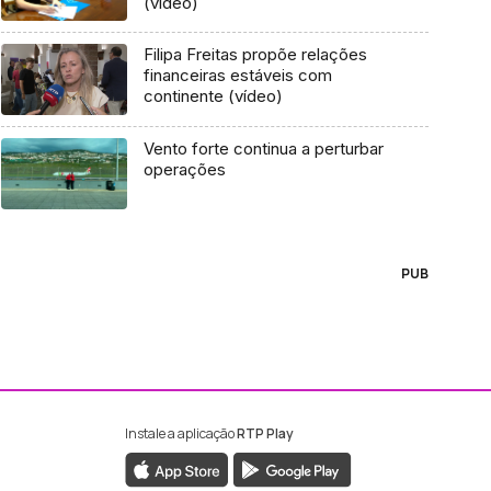
(vídeo)
Filipa Freitas propõe relações
financeiras estáveis com
continente (vídeo)
Vento forte continua a perturbar
operações
PUB
Instale a aplicação
RTP Play
ebook da RTP Madeira
nstagram da RTP Madeira