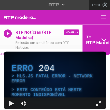
Entrar
RTP Notícias (RTP
NO AR
TV
Madeira)
RTP Madei
Emissão em simultâneo com RTP
Notícias
ERRO
204
HLS.JS FATAL ERROR - NETWORK
ERROR
ESTE CONTEÚDO ESTÁ NESTE
MOMENTO INDISPONÍVEL