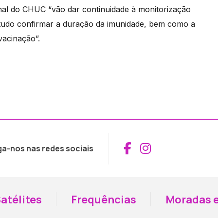
onal do CHUC “vão dar continuidade à monitorização
retudo confirmar a duração da imunidade, bem como a
vacinação”.
Aceder ao Fac
Aceder ao I
ga-nos nas redes sociais
atélites
Frequências
Moradas e