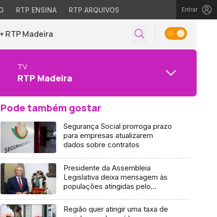
G
RTP ENSINA
RTP ARQUIVOS
Entrar
+ RTP Madeira
TV
RTP Madeira
Pode também gostar
Segurança Social prorroga prazo
para empresas atualizarem
dados sobre contratos
Presidente da Assembleia
Legislativa deixa mensagem às
populações atingidas pelo
temporal
Região quer atingir uma taxa de