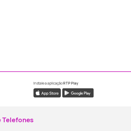
Instale a aplicação
RTP Play
ebook da RTP Madeira
nstagram da RTP Madeira
 Telefones