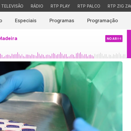
TELEVISÃO
RÁDIO
RTP PLAY
RTP PALCO
RTP ZIG ZA
o
Especiais
Programas
Programação
Madeira
NO AR