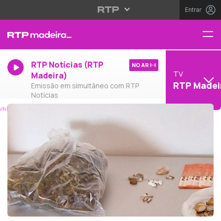
Entrar
RTP Notícias (RTP
NO AR
TV
Madeira)
RTP Madei
Emissão em simultâneo com RTP
Notícias