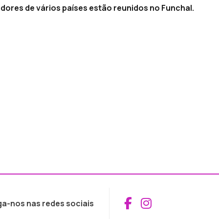
adores de vários países estão reunidos no Funchal.
Aceder ao Fac
Aceder ao I
ga-nos nas redes sociais