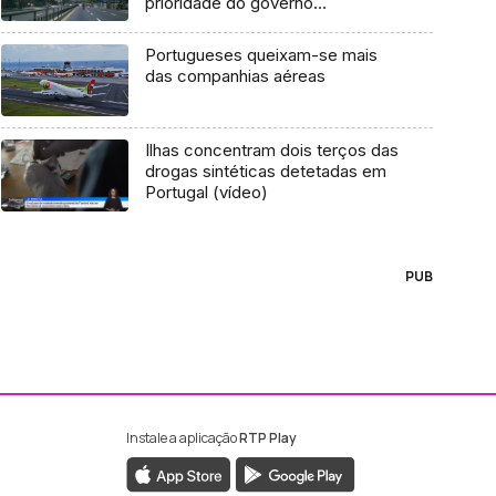
prioridade do governo
madeirense
Portugueses queixam-se mais
das companhias aéreas
Ilhas concentram dois terços das
drogas sintéticas detetadas em
Portugal (vídeo)
PUB
Instale a aplicação
RTP Play
ebook da RTP Madeira
nstagram da RTP Madeira