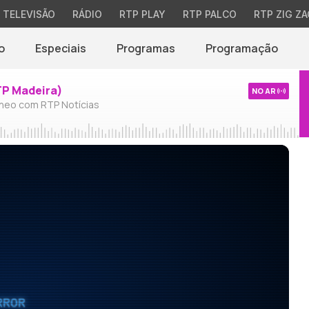
TELEVISÃO
RÁDIO
RTP PLAY
RTP PALCO
RTP ZIG ZA
o
Especiais
Programas
Programação
TP Madeira)
NO AR
neo com RTP Notícias
RROR