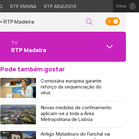
G
RTP ENSINA
RTP ARQUIVOS
Entrar
+ RTP Madeira
TV
RTP Madeira
Pode também gostar
Comissária europeia garante
reforço da sequenciação do
vírus
Novas medidas de confinamento
aplicam-se a toda a Área
Metropolitana de Lisboa
Antigo Matadouro do Funchal vai