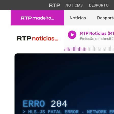
NOTÍCIAS
DESPORTO
Notícias
Desport
RTP Notícias (R
Emissão em simultâ
ERRO
204
HLS.JS FATAL ERROR - NETWORK E