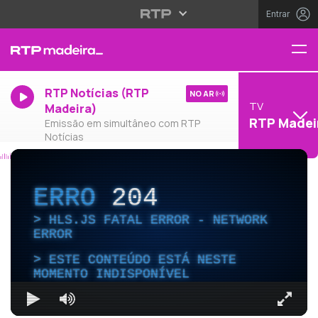
Entrar
RTP Notícias (RTP
NO AR
TV
Madeira)
RTP Madei
Emissão em simultâneo com RTP
Notícias
ERRO
204
HLS.JS FATAL ERROR - NETWORK
ERROR
ESTE CONTEÚDO ESTÁ NESTE
MOMENTO INDISPONÍVEL