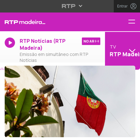
Entrar
RTP Notícias (RTP
NO AR
TV
Madeira)
RTP Madei
Emissão em simultâneo com RTP
Notícias