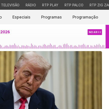
TELEVISÃO
RÁDIO
RTP PLAY
RTP PALCO
RTP ZIG ZA
o
Especiais
Programas
Programação
 2026
NO AR