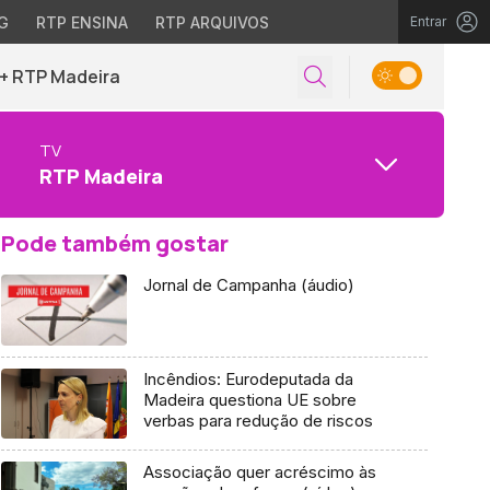
G
RTP ENSINA
RTP ARQUIVOS
Entrar
+ RTP Madeira
TV
RTP Madeira
Pode também gostar
Jornal de Campanha (áudio)
Incêndios: Eurodeputada da
Madeira questiona UE sobre
verbas para redução de riscos
Associação quer acréscimo às