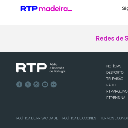
Si
Redes de S
NOTÍCIAS
DESPORTO
TELEVISÃO
RÁDIO
RTP ARQUIVO
RTP ENSINA
POLÍTICA DE PRIVACIDADE
POLÍTICA DE COOKIES
TERMOS E COND
|
|