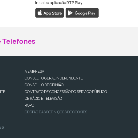
Instale a aplicação
RTP Play
ebook da RTP Madeira
nstagram da RTP Madeira
 Telefones
A EMPRESA
CONSELHO GERAL INDEPENDENTE
CONSELHO DE OPINIÃO
NTE
CONTRATO DE CONCESSÃO DO SERVIÇO PÚBLICO
DE RÁDIO E TELEVISÃO
RGPD
GESTÃO DAS DEFINIÇÕES DE COOKIES
026