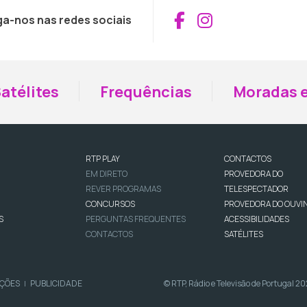
Aceder ao Fac
Aceder ao I
ga-nos nas redes sociais
atélites
Frequências
Moradas e
RTP PLAY
CONTACTOS
EM DIRETO
PROVEDORA DO
REVER PROGRAMAS
TELESPECTADOR
CONCURSOS
PROVEDORA DO OUVI
S
PERGUNTAS FREQUENTES
ACESSIBILIDADES
CONTACTOS
SATÉLITES
IÇÕES
PUBLICIDADE
© RTP, Rádio e Televisão de Portugal 2
|