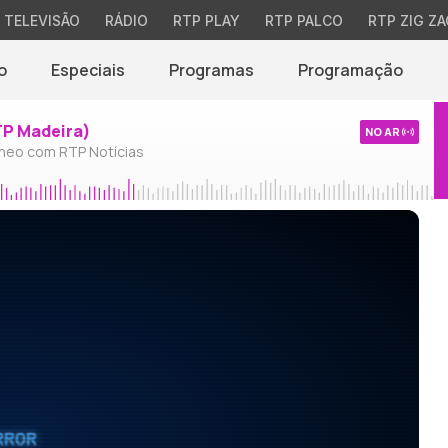
TELEVISÃO
RÁDIO
RTP PLAY
RTP PALCO
RTP ZIG ZA
o
Especiais
Programas
Programação
TP Madeira)
NO AR
neo com RTP Notícias
RROR