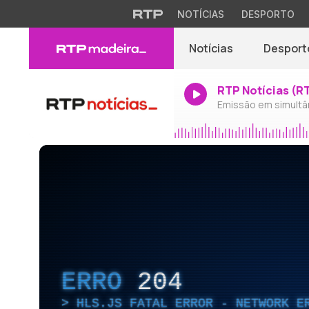
NOTÍCIAS
DESPORTO
Notícias
Desport
RTP Notícias (R
Emissão em simultâ
ERRO
204
HLS.JS FATAL ERROR - NETWORK E