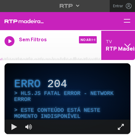
Entrar
Sem Filtros
NO AR
TV
RTP Madei
ERRO
204
HLS.JS FATAL ERROR - NETWORK
ERROR
ESTE CONTEÚDO ESTÁ NESTE
MOMENTO INDISPONÍVEL