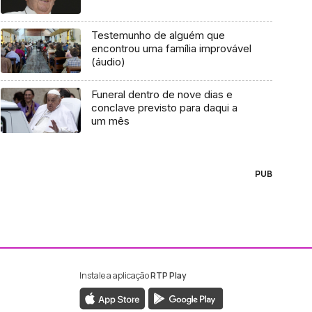
Testemunho de alguém que
encontrou uma família improvável
(áudio)
Funeral dentro de nove dias e
conclave previsto para daqui a
um mês
PUB
Instale a aplicação
RTP Play
ebook da RTP Madeira
nstagram da RTP Madeira