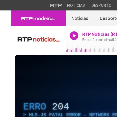
NOTÍCIAS
DESPORTO
Notícias
Desport
RTP Notícias (R
Emissão em simultâ
ERRO
204
HLS.JS FATAL ERROR - NETWORK E