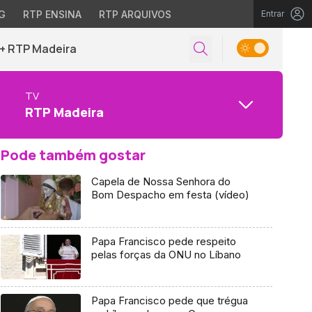
G
RTP ENSINA
RTP ARQUIVOS
Entrar
+ RTP Madeira
TV
RTP Madeira
Pode também gostar
Capela de Nossa Senhora do
Bom Despacho em festa (vídeo)
Papa Francisco pede respeito
pelas forças da ONU no Líbano
Papa Francisco pede que trégua