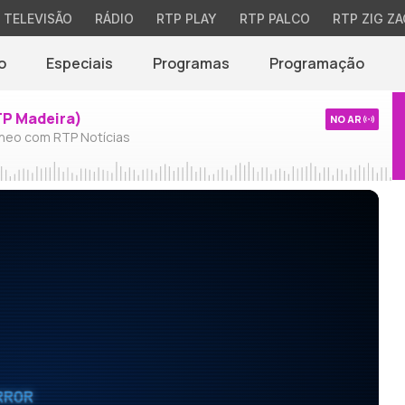
TELEVISÃO
RÁDIO
RTP PLAY
RTP PALCO
RTP ZIG ZA
o
Especiais
Programas
Programação
TP Madeira)
NO AR
neo com RTP Notícias
RROR