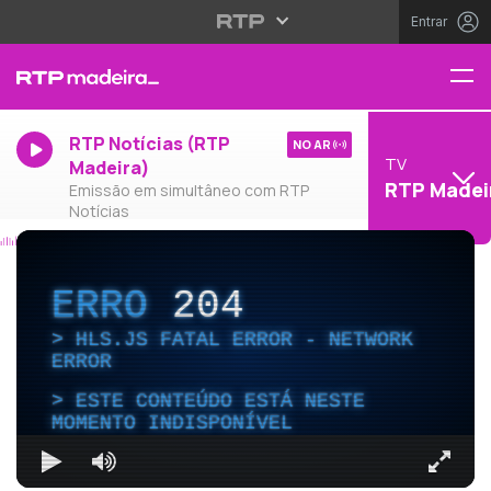
Entrar
RTP Notícias (RTP
NO AR
TV
Madeira)
RTP Madei
Emissão em simultâneo com RTP
Notícias
ERRO
204
HLS.JS FATAL ERROR - NETWORK
ERROR
ESTE CONTEÚDO ESTÁ NESTE
MOMENTO INDISPONÍVEL