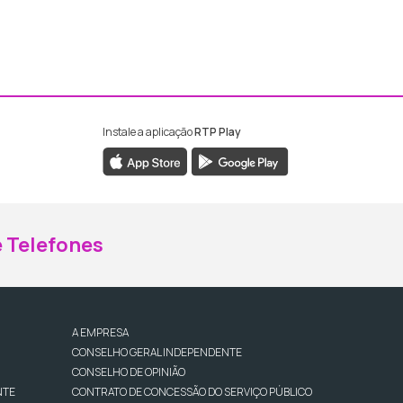
Instale a aplicação
RTP Play
ebook da RTP Madeira
nstagram da RTP Madeira
 Telefones
A EMPRESA
CONSELHO GERAL INDEPENDENTE
CONSELHO DE OPINIÃO
NTE
CONTRATO DE CONCESSÃO DO SERVIÇO PÚBLICO