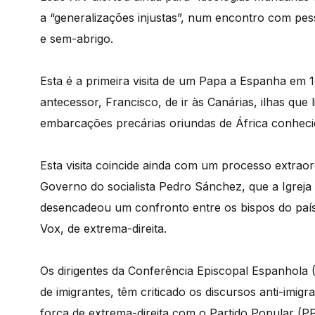
a “generalizações injustas”, num encontro com pes
e sem-abrigo.
Esta é a primeira visita de um Papa a Espanha em 1
antecessor, Francisco, de ir às Canárias, ilhas qu
embarcações precárias oriundas de África conhecid
Esta visita coincide ainda com um processo extraor
Governo do socialista Pedro Sánchez, que a Igreja 
desencadeou um confronto entre os bispos do país 
Vox, de extrema-direita.
Os dirigentes da Conferência Episcopal Espanhola 
de imigrantes, têm criticado os discursos anti-imig
força de extrema-direita com o Partido Popular (