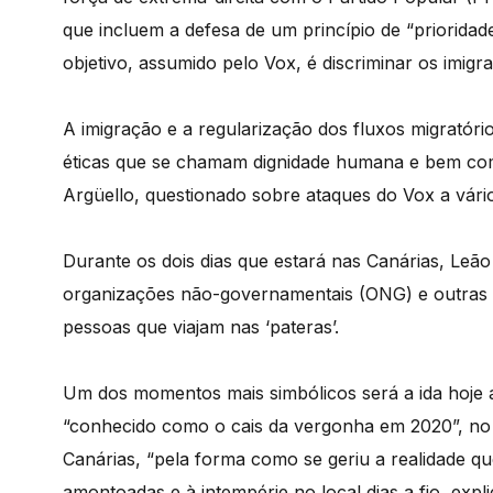
que incluem a defesa de um princípio de “prioridad
objetivo, assumido pelo Vox, é discriminar os imigra
A imigração e a regularização dos fluxos migratóri
éticas que se chamam dignidade humana e bem com
Argüello, questionado sobre ataques do Vox a vário
Durante os dois dias que estará nas Canárias, Leã
organizações não-governamentais (ONG) e outras 
pessoas que viajam nas ‘pateras’.
Um dos momentos mais simbólicos será a ida hoje a
“conhecido como o cais da vergonha em 2020”, no i
Canárias, “pela forma como se geriu a realidade qu
amontoadas e à intempérie no local dias a fio, e