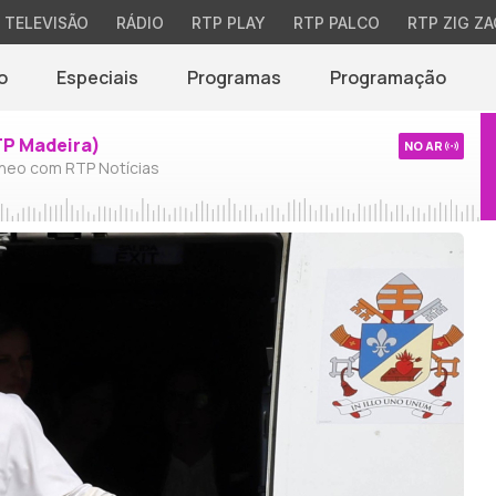
TELEVISÃO
RÁDIO
RTP PLAY
RTP PALCO
RTP ZIG ZA
o
Especiais
Programas
Programação
TP Madeira)
NO AR
neo com RTP Notícias