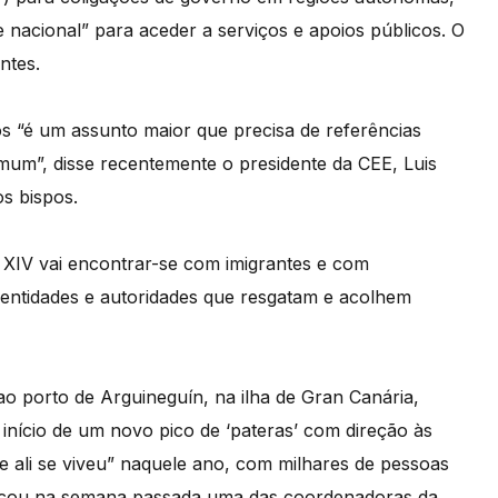
e nacional” para aceder a serviços e apoios públicos. O
ntes.
os “é um assunto maior que precisa de referências
um”, disse recentemente o presidente da CEE, Luis
s bispos.
o XIV vai encontrar-se com imigrantes e com
entidades e autoridades que resgatam e acolhem
o porto de Arguineguín, na ilha de Gran Canária,
nício de um novo pico de ‘pateras’ com direção às
e ali se viveu” naquele ano, com milhares de pessoas
xplicou na semana passada uma das coordenadoras da