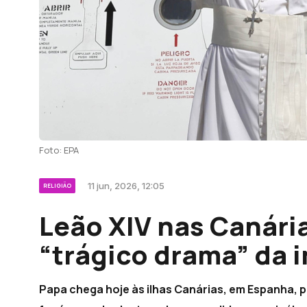
Foto: EPA
11 jun, 2026, 12:05
RELIGIÃO
Leão XIV nas Canári
“trágico drama” da i
Papa chega hoje às ilhas Canárias, em Espanha, pa