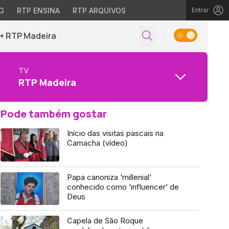
G
RTP ENSINA
RTP ARQUIVOS
Entrar
+ RTP Madeira
TV
RTP Madeira
Pode também gostar
Início das visitas pascais na
Camacha (vídeo)
Papa canoniza ‘millenial’
conhecido como ‘influencer’ de
Deus
Capela de São Roque