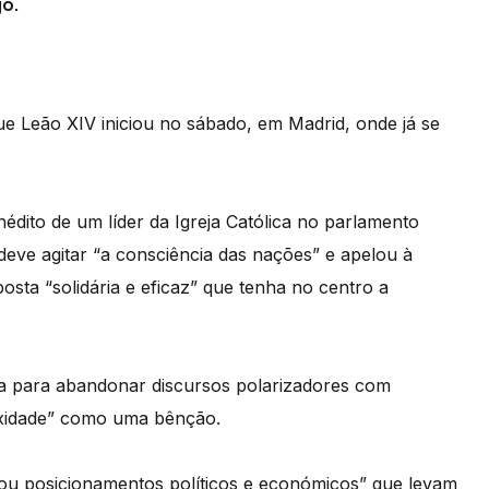
go.
ue Leão XIV iniciou no sábado, em Madrid, onde já se
édito de um líder da Igreja Católica no parlamento
 deve agitar “a consciência das nações” e apelou à
osta “solidária e eficaz” que tenha no centro a
a para abandonar discursos polarizadores com
lexidade” como uma bênção.
 ou posicionamentos políticos e económicos” que levam