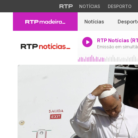
NOTÍCIAS
DESPORTO
Notícias
Desport
RTP Notícias (R
Emissão em simultâ