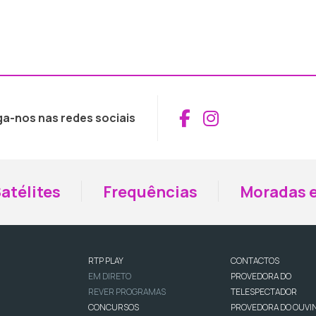
Aceder ao Fac
Aceder ao I
ga-nos nas redes sociais
atélites
Frequências
Moradas e
RTP PLAY
CONTACTOS
EM DIRETO
PROVEDORA DO
REVER PROGRAMAS
TELESPECTADOR
CONCURSOS
PROVEDORA DO OUVI