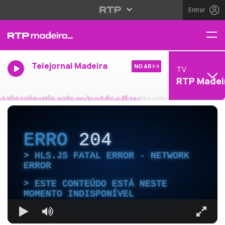
Entrar
Telejornal Madeira
NO AR
TV
RTP Madei
ERRO
204
HLS.JS FATAL ERROR - NETWORK
ERROR
ESTE CONTEÚDO ESTÁ NESTE
MOMENTO INDISPONÍVEL