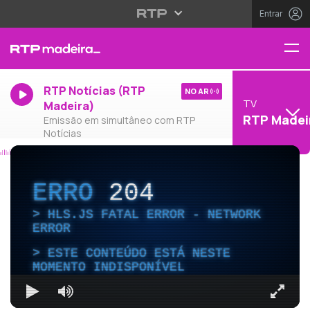
Entrar
RTP Notícias (RTP
NO AR
TV
Madeira)
RTP Madei
Emissão em simultâneo com RTP
Notícias
ERRO
204
HLS.JS FATAL ERROR - NETWORK
ERROR
ESTE CONTEÚDO ESTÁ NESTE
MOMENTO INDISPONÍVEL