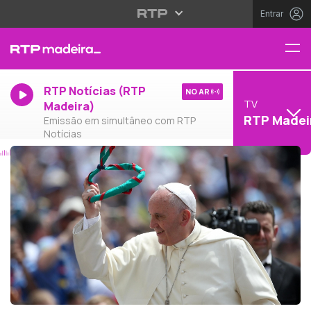
Entrar
RTP Notícias (RTP
NO AR
TV
Madeira)
RTP Madei
Emissão em simultâneo com RTP
Notícias