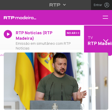
Entrar
RTP Notícias (RTP
NO AR
TV
Madeira)
RTP Madei
Emissão em simultâneo com RTP
Notícias