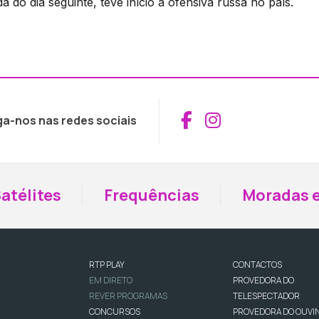
do dia seguinte, teve início a ofensiva russa no país.
Aceder ao Fac
Aceder ao I
ga-nos nas redes sociais
atélites
Frequências
Moradas e
RTP PLAY
CONTACTOS
EM DIRETO
PROVEDORA DO
REVER PROGRAMAS
TELESPECTADOR
CONCURSOS
PROVEDORA DO OUVI