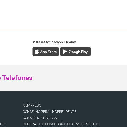
Instale a aplicação
RTP Play
ebook da RTP Madeira
nstagram da RTP Madeira
 Telefones
A EMPRESA
CONSELHO GERAL INDEPENDENTE
CONSELHO DE OPINIÃO
NTE
CONTRATO DE CONCESSÃO DO SERVIÇO PÚBLICO