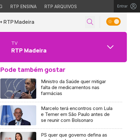
G
RTP ENSINA
RTP ARQUIVOS
Entrar
+ RTP Madeira
TV
RTP Madeira
Pode também gostar
Ministro da Saúde quer mitigar
falta de medicamentos nas
farmácias
Marcelo terá encontros com Lula
e Temer em São Paulo antes de
se reunir com Bolsonaro
PS quer que governo defina as