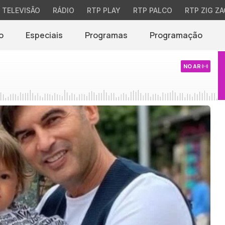
TELEVISÃO
RÁDIO
RTP PLAY
RTP PALCO
RTP ZIG ZA
o
Especiais
Programas
Programação
NO AR