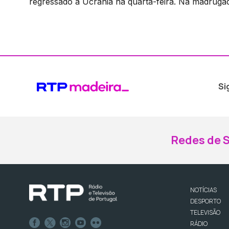
regressado à Ucrânia na quarta-feira. Na madrugada 
Si
Redes de S
NOTÍCIAS
DESPORTO
TELEVISÃO
RÁDIO