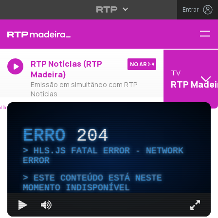
Entrar
RTP Notícias (RTP
NO AR
TV
Madeira)
RTP Madei
Emissão em simultâneo com RTP
Notícias
ERRO
204
HLS.JS FATAL ERROR - NETWORK
ERROR
ESTE CONTEÚDO ESTÁ NESTE
MOMENTO INDISPONÍVEL