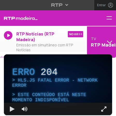
Entrar
RTP Notícias (RTP
NO AR
TV
Madeira)
RTP Madei
Emissão em simultâneo com RTP
Notícias
ERRO
204
HLS.JS FATAL ERROR - NETWORK
ERROR
ESTE CONTEÚDO ESTÁ NESTE
MOMENTO INDISPONÍVEL