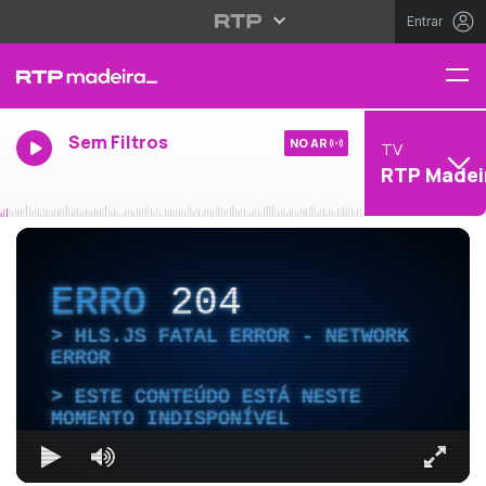
Entrar
Sem Filtros
NO AR
TV
RTP Madei
ERRO
204
HLS.JS FATAL ERROR - NETWORK
ERROR
ESTE CONTEÚDO ESTÁ NESTE
MOMENTO INDISPONÍVEL