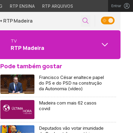
G
RTP ENSINA
RTP ARQUIVOS
Entrar
+ RTP Madeira
TV
RTP Madeira
Pode também gostar
Francisco César enaltece papel
do PS e do PSD na construção
da Autonomia (vídeo)
Madeira com mais 62 casos
covid
Deputados vão votar imunidade