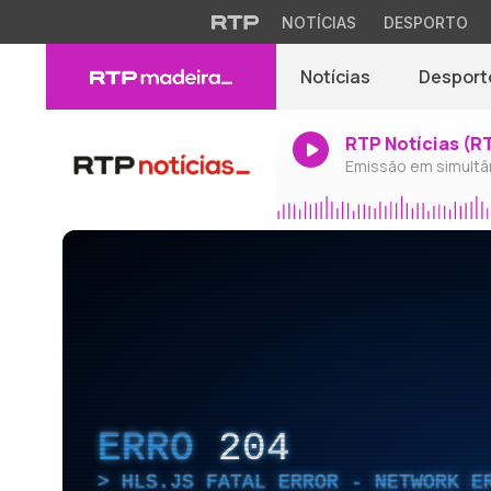
NOTÍCIAS
DESPORTO
Notícias
Desport
RTP Notícias (R
Emissão em simultâ
ERRO
204
HLS.JS FATAL ERROR - NETWORK E