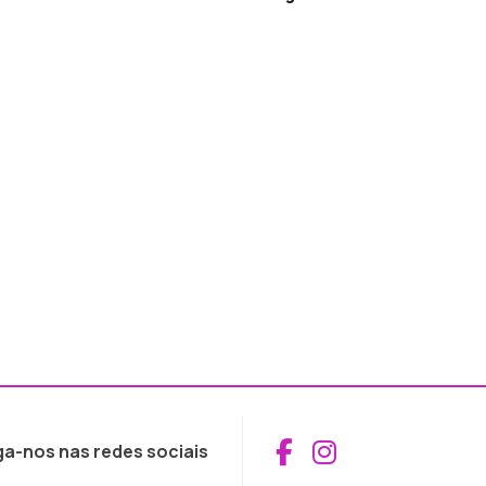
Aceder ao Fac
Aceder ao I
ga-nos nas redes sociais