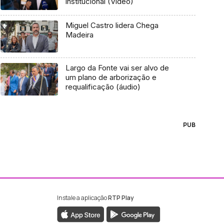
institucional (Vídeo)
Miguel Castro lidera Chega
Madeira
Largo da Fonte vai ser alvo de
um plano de arborização e
requalificação (áudio)
PUB
Instale a aplicação
RTP Play
ebook da RTP Madeira
nstagram da RTP Madeira