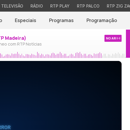
TELEVISÃO
RÁDIO
RTP PLAY
RTP PALCO
RTP ZIG ZA
o
Especiais
Programas
Programação
TP Madeira)
NO AR
neo com RTP Notícias
RROR