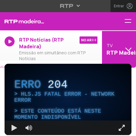
Entrar
RTP Notícias (RTP
NO AR
TV
Madeira)
RTP Madei
Emissão em simultâneo com RTP
Notícias
ERRO
204
HLS.JS FATAL ERROR - NETWORK
ERROR
ESTE CONTEÚDO ESTÁ NESTE
MOMENTO INDISPONÍVEL