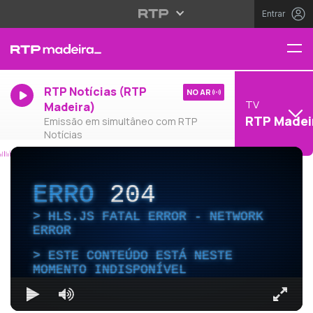
Entrar
RTP Notícias (RTP
NO AR
TV
Madeira)
RTP Madei
Emissão em simultâneo com RTP
Notícias
ERRO
204
HLS.JS FATAL ERROR - NETWORK
ERROR
ESTE CONTEÚDO ESTÁ NESTE
MOMENTO INDISPONÍVEL