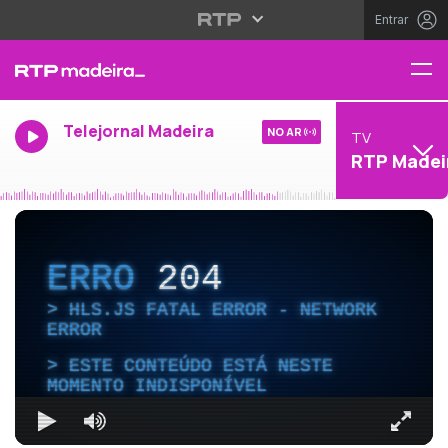
Entrar
Telejornal Madeira
NO AR
TV
RTP Madei
ERRO
204
HLS.JS FATAL ERROR - NETWORK
ERROR
ESTE CONTEÚDO ESTÁ NESTE
MOMENTO INDISPONÍVEL