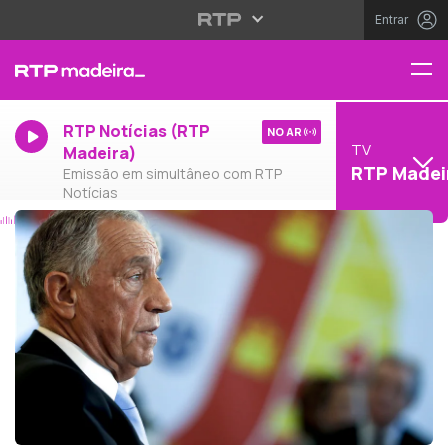
Entrar
RTP Notícias (RTP
NO AR
TV
Madeira)
RTP Madei
Emissão em simultâneo com RTP
Notícias