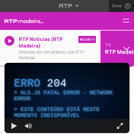
Entrar
RTP Notícias (RTP
NO AR
TV
Madeira)
RTP Madei
Emissão em simultâneo com RTP
Notícias
ERRO
204
HLS.JS FATAL ERROR - NETWORK
ERROR
ESTE CONTEÚDO ESTÁ NESTE
MOMENTO INDISPONÍVEL