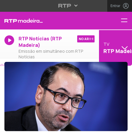
Entrar
RTP Notícias (RTP
NO AR
TV
Madeira)
RTP Madei
Emissão em simultâneo com RTP
Notícias