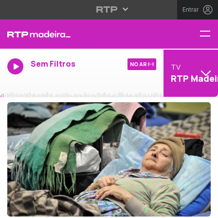
Entrar
Sem Filtros
NO AR
TV
RTP Madei