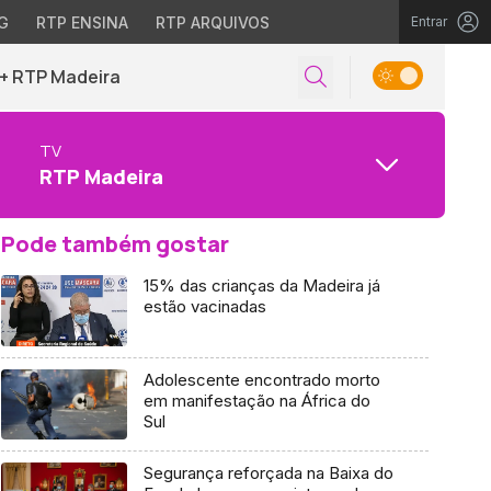
G
RTP ENSINA
RTP ARQUIVOS
Entrar
+ RTP Madeira
TV
RTP Madeira
Pode também gostar
15% das crianças da Madeira já
estão vacinadas
Adolescente encontrado morto
em manifestação na África do
Sul
Segurança reforçada na Baixa do