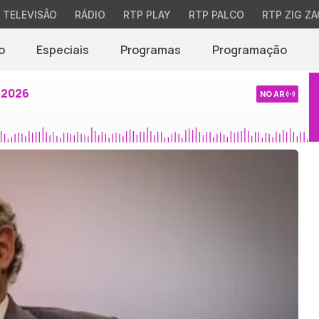
TELEVISÃO
RÁDIO
RTP PLAY
RTP PALCO
RTP ZIG ZA
o
Especiais
Programas
Programação
 2026
NO AR