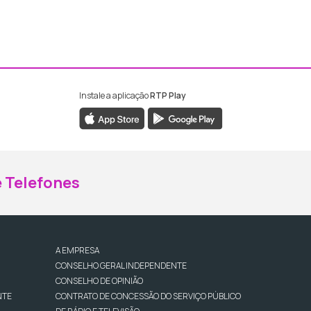
Instale a aplicação
RTP Play
ebook da RTP Madeira
nstagram da RTP Madeira
 Telefones
A EMPRESA
CONSELHO GERAL INDEPENDENTE
CONSELHO DE OPINIÃO
NTE
CONTRATO DE CONCESSÃO DO SERVIÇO PÚBLICO