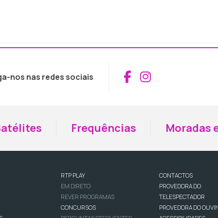
Aceder ao Fac
Aceder ao I
ga-nos nas redes sociais
atélites
Frequências
Moradas e
RTP PLAY
CONTACTOS
EM DIRETO
PROVEDORA DO
REVER PROGRAMAS
TELESPECTADOR
CONCURSOS
PROVEDORA DO OUVI