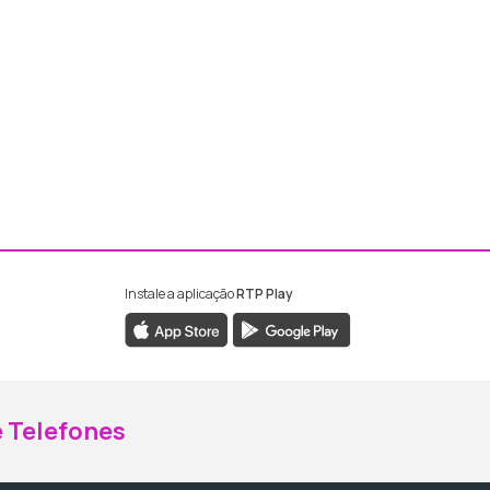
Instale a aplicação
RTP Play
ebook da RTP Madeira
nstagram da RTP Madeira
 Telefones