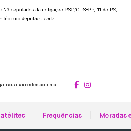
or 23 deputados da coligação PSD/CDS-PP, 11 do PS,
BE têm um deputado cada.
Aceder ao Fac
Aceder ao I
ga-nos nas redes sociais
atélites
Frequências
Moradas e