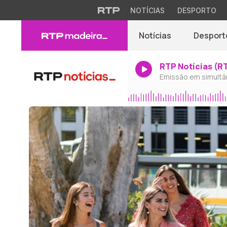
NOTÍCIAS
DESPORTO
Notícias
Desport
RTP Notícias (R
Emissão em simultâ