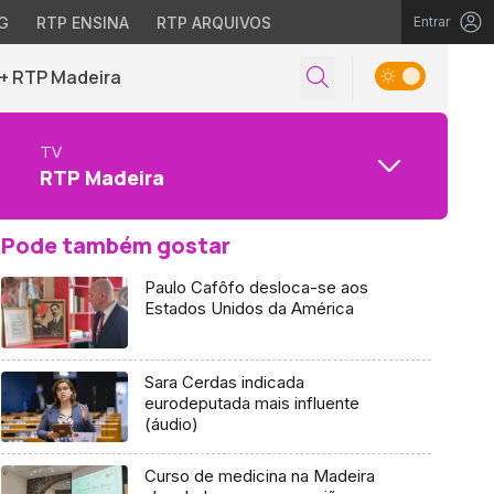
G
RTP ENSINA
RTP ARQUIVOS
Entrar
+ RTP Madeira
TV
RTP Madeira
Pode também gostar
Paulo Cafôfo desloca-se aos
Estados Unidos da América
Sara Cerdas indicada
eurodeputada mais influente
(áudio)
Curso de medicina na Madeira