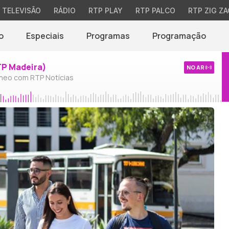
TELEVISÃO
RÁDIO
RTP PLAY
RTP PALCO
RTP ZIG ZA
o
Especiais
Programas
Programação
TP Madeira)
NO AR
neo com RTP Notícias