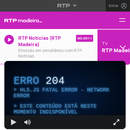
Entrar
RTP Notícias (RTP
NO AR
TV
Madeira)
RTP Madei
Emissão em simultâneo com RTP
Notícias
ERRO
204
HLS.JS FATAL ERROR - NETWORK
ERROR
ESTE CONTEÚDO ESTÁ NESTE
MOMENTO INDISPONÍVEL