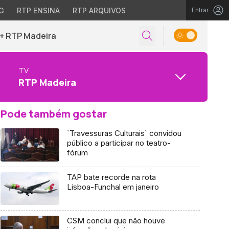
G
RTP ENSINA
RTP ARQUIVOS
Entrar
+ RTP Madeira
TV
RTP Madeira
Pode também gostar
`Travessuras Culturais` convidou
público a participar no teatro-
fórum
TAP bate recorde na rota
Lisboa-Funchal em janeiro
CSM conclui que não houve