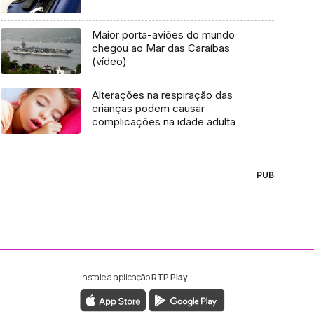
Maior porta-aviões do mundo
chegou ao Mar das Caraíbas
(vídeo)
Alterações na respiração das
crianças podem causar
complicações na idade adulta
PUB
Instale a aplicação
RTP Play
ebook da RTP Madeira
nstagram da RTP Madeira