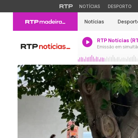
NOTÍCIAS
DESPORTO
Notícias
Desport
RTP Notícias (R
Emissão em simultâ