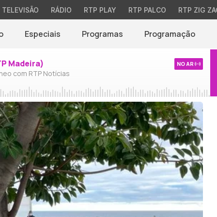
TELEVISÃO
RÁDIO
RTP PLAY
RTP PALCO
RTP ZIG ZA
o
Especiais
Programas
Programação
TP Madeira)
NO AR
neo com RTP Notícias