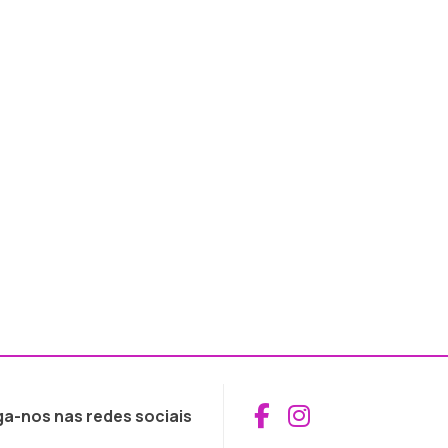
Aceder ao Fac
Aceder ao I
ga-nos nas redes sociais