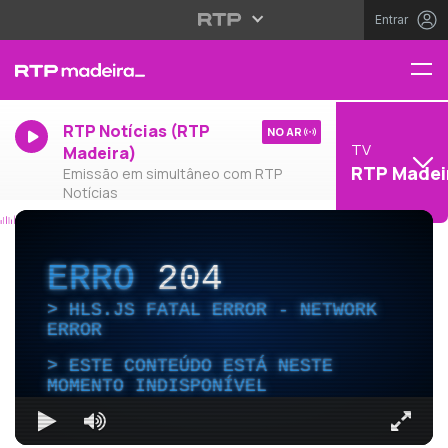
Entrar
RTP Notícias (RTP
NO AR
TV
Madeira)
RTP Madei
Emissão em simultâneo com RTP
Notícias
ERRO
204
HLS.JS FATAL ERROR - NETWORK
ERROR
ESTE CONTEÚDO ESTÁ NESTE
MOMENTO INDISPONÍVEL