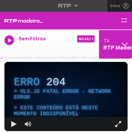
Entrar
Sem Filtros
NO AR
TV
RTP Madei
ERRO
204
HLS.JS FATAL ERROR - NETWORK
ERROR
ESTE CONTEÚDO ESTÁ NESTE
MOMENTO INDISPONÍVEL