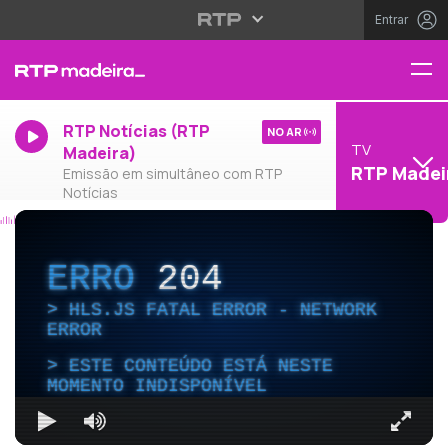
Entrar
RTP Notícias (RTP
NO AR
TV
Madeira)
RTP Madei
Emissão em simultâneo com RTP
Notícias
ERRO
204
HLS.JS FATAL ERROR - NETWORK
ERROR
ESTE CONTEÚDO ESTÁ NESTE
MOMENTO INDISPONÍVEL