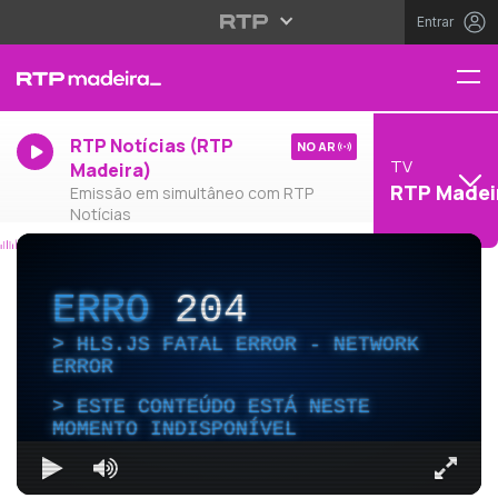
Entrar
RTP Notícias (RTP
NO AR
TV
Madeira)
RTP Madei
Emissão em simultâneo com RTP
Notícias
ERRO
204
HLS.JS FATAL ERROR - NETWORK
ERROR
ESTE CONTEÚDO ESTÁ NESTE
MOMENTO INDISPONÍVEL