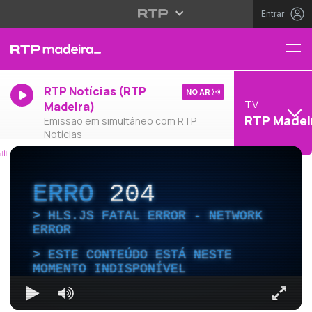
Entrar
RTP Notícias (RTP
NO AR
TV
Madeira)
RTP Madei
Emissão em simultâneo com RTP
Notícias
ERRO
204
HLS.JS FATAL ERROR - NETWORK
ERROR
ESTE CONTEÚDO ESTÁ NESTE
MOMENTO INDISPONÍVEL