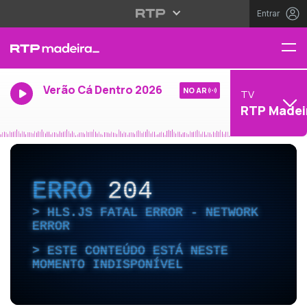
Entrar
Verão Cá Dentro 2026
NO AR
TV
RTP Madei
ERRO
204
HLS.JS FATAL ERROR - NETWORK
ERROR
ESTE CONTEÚDO ESTÁ NESTE
MOMENTO INDISPONÍVEL