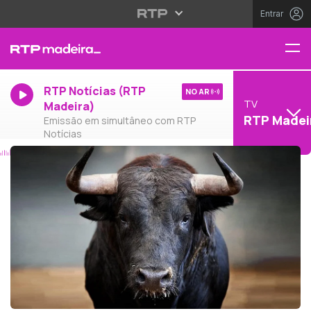
Entrar
RTP Notícias (RTP
NO AR
TV
Madeira)
RTP Madei
Emissão em simultâneo com RTP
Notícias