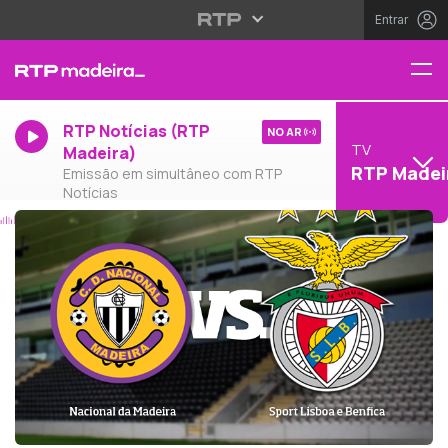
Entrar
RTP Notícias (RTP
NO AR
TV
Madeira)
RTP Madei
Emissão em simultâneo com RTP
Notícias