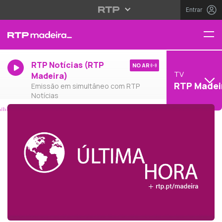
Entrar
RTP Notícias (RTP
NO AR
TV
Madeira)
RTP Madei
Emissão em simultâneo com RTP
Notícias