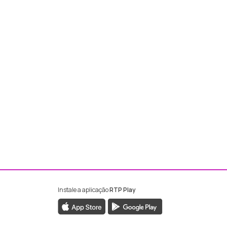
Instale a aplicação
RTP Play
ebook da RTP Madeira
nstagram da RTP Madeira