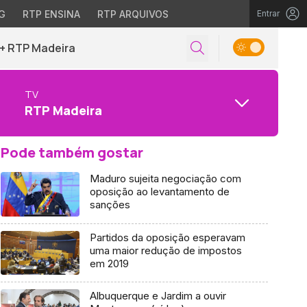
G
RTP ENSINA
RTP ARQUIVOS
Entrar
+ RTP Madeira
TV
RTP Madeira
Pode também gostar
Maduro sujeita negociação com
oposição ao levantamento de
sanções
Partidos da oposição esperavam
uma maior redução de impostos
em 2019
Albuquerque e Jardim a ouvir