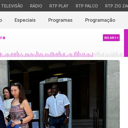
TELEVISÃO
RÁDIO
RTP PLAY
RTP PALCO
RTP ZIG ZA
o
Especiais
Programas
Programação
ira
NO AR