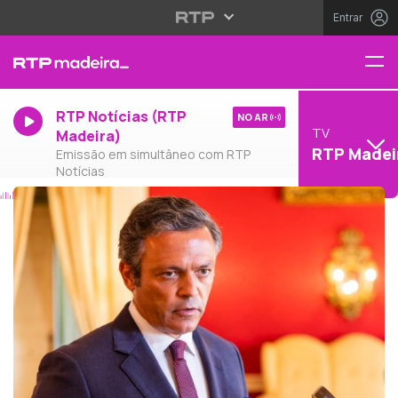
Entrar
RTP Notícias (RTP
NO AR
TV
Madeira)
RTP Madei
Emissão em simultâneo com RTP
Notícias